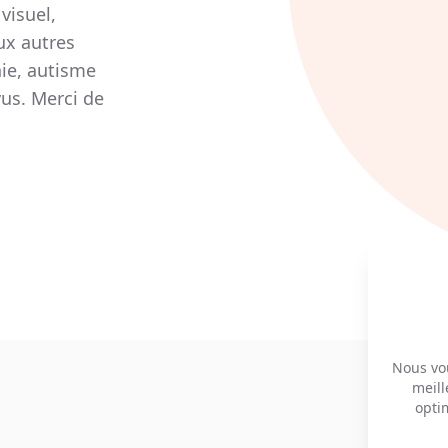
visuel,
ux autres
ie, autisme
us. Merci de
Nous vou
meill
opti