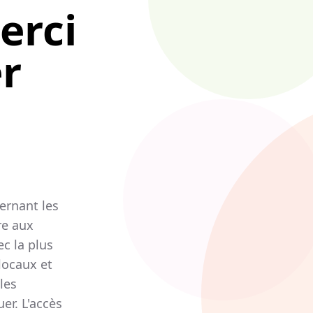
erci
er
ernant les
re aux
ec la plus
locaux et
les
er. L'accès